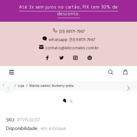
Até 3x sem juros no cartão, PIX tem 30% de
desconto.
(51) 98171-7967
whatsapp: (51) 98171-7967
contato@lelicorrales.com.br
Home
Loja
Manta xadrez Burberry preta
SKU:
RTVFL6LG7
Disponibilidade:
em estoque