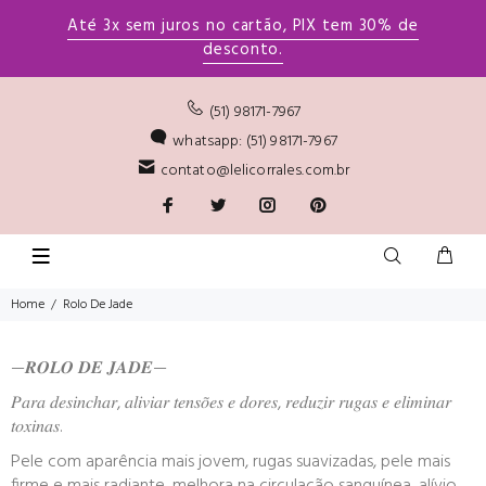
Até 3x sem juros no cartão, PIX tem 30% de
desconto.
(51) 98171-7967
whatsapp: (51) 98171-7967
contato@lelicorrales.com.br
Home
Rolo De Jade
—𝑹𝑶𝑳𝑶 𝑫𝑬 𝑱𝑨𝑫𝑬—
𝑃𝑎𝑟𝑎 𝑑𝑒𝑠𝑖𝑛𝑐ℎ𝑎𝑟, 𝑎𝑙𝑖𝑣𝑖𝑎𝑟 𝑡𝑒𝑛𝑠𝑜̃𝑒𝑠 𝑒 𝑑𝑜𝑟𝑒𝑠, 𝑟𝑒𝑑𝑢𝑧𝑖𝑟 𝑟𝑢𝑔𝑎𝑠 𝑒 𝑒𝑙𝑖𝑚𝑖𝑛𝑎𝑟
𝑡𝑜𝑥𝑖𝑛𝑎𝑠.
Pele com aparência mais jovem, rugas suavizadas, pele mais