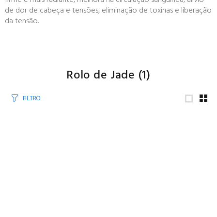
firme e mais radiante, melhora na circulação sanguínea, alívio
de dor de cabeça e tensões, eliminação de toxinas e liberação
da tensão.
Rolo de Jade
(1)
FILTRO