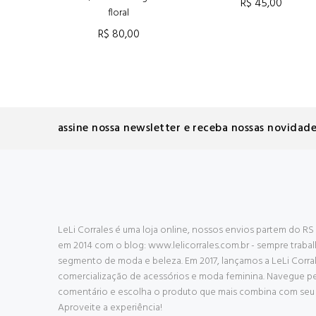
R$ 45,00
floral
ADICIONAR AO CARRINHO
R$ 80,00
ADICIONAR AO CARRINHO
assine nossa newsletter e receba nossas novidade
LeLi Corrales é uma loja online, nossos envios partem do 
em 2014 com o blog: www.lelicorrales.com.br - sempre trab
segmento de moda e beleza. Em 2017, lançamos a LeLi Corral
comercialização de acessórios e moda feminina. Navegue pel
comentário e escolha o produto que mais combina com seu g
Aproveite a experiência!