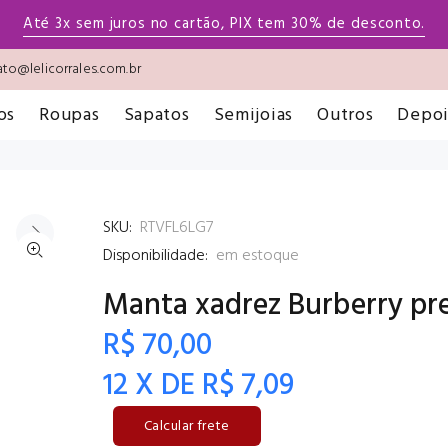
Até 3x sem juros no cartão, PIX tem 30% de desconto.
to@lelicorrales.com.br
os
Roupas
Sapatos
Semijoias
Outros
Depo
SKU:
RTVFL6LG7
Disponibilidade:
em estoque
Manta xadrez Burberry pr
R$ 70,00
12 X DE R$ 7,09
Calcular frete