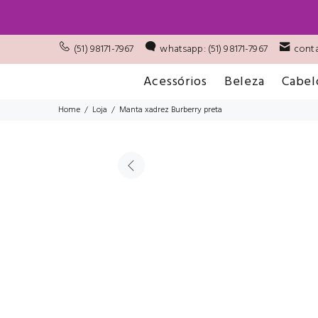
(51) 98171-7967
whatsapp: (51) 98171-7967
conta
Acessórios
Beleza
Cabel
Home
Loja
Manta xadrez Burberry preta