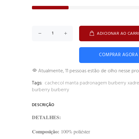
ADICIONAR AO CARR
COMPRAR AGORA
Atualmente,
1
1
pessoas estão de olho nesse pr
Tags:
cachecol
manta
padronagem burberry
xadr
burberry
burberry
DESCRIÇÃO
DETALHES:
Composição:
100% poliéster