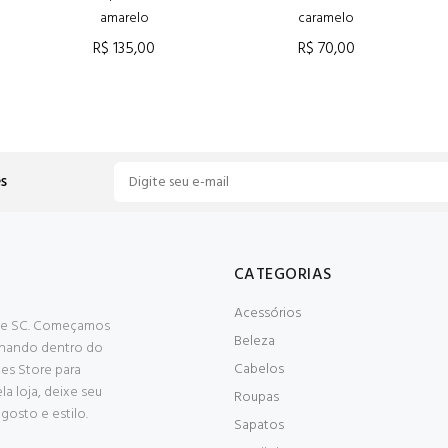
amarelo
caramelo
R$ 135,00
R$ 70,00
ADICIONAR AO CARRINHO
ADICIONAR AO CARRINHO
s
CATEGORIAS
Acessórios
RS e SC. Começamos
Beleza
alhando dentro do
Cabelos
es Store para
a loja, deixe seu
Roupas
osto e estilo.
Sapatos