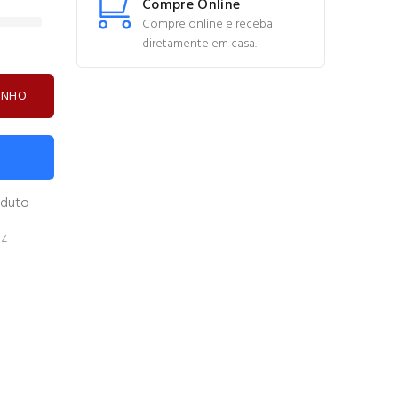
Compre Online
Compre online e receba
diretamente em casa.
INHO
oduto
ez