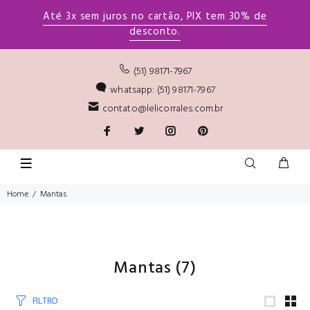
Até 3x sem juros no cartão, PIX tem 30% de
desconto.
(51) 98171-7967
whatsapp: (51) 98171-7967
contato@lelicorrales.com.br
Home
Mantas
Mantas
(7)
FILTRO