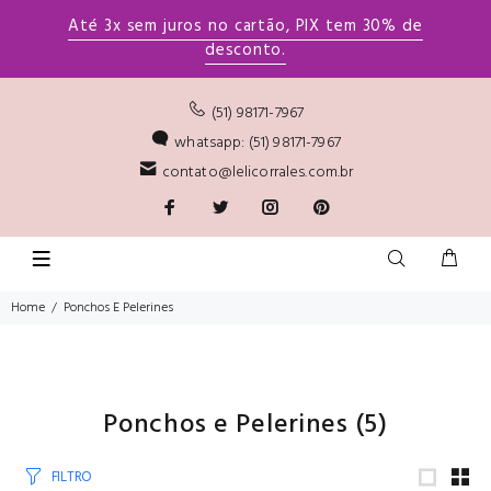
Até 3x sem juros no cartão, PIX tem 30% de
desconto.
(51) 98171-7967
whatsapp: (51) 98171-7967
contato@lelicorrales.com.br
Home
Ponchos E Pelerines
Ponchos e Pelerines
(5)
FILTRO