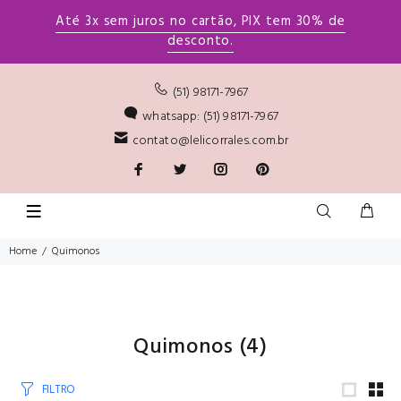
Até 3x sem juros no cartão, PIX tem 30% de
desconto.
(51) 98171-7967
whatsapp: (51) 98171-7967
contato@lelicorrales.com.br
Home
Quimonos
Quimonos
(4)
FILTRO