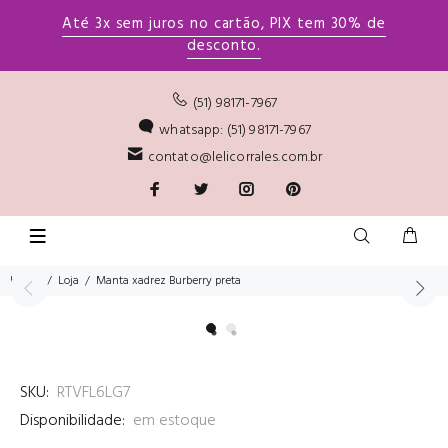
Até 3x sem juros no cartão, PIX tem 30% de
desconto.
(51) 98171-7967
whatsapp: (51) 98171-7967
contato@lelicorrales.com.br
Home
Loja
Manta xadrez Burberry preta
SKU:
RTVFL6LG7
Disponibilidade:
em estoque