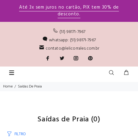
Até 3x sem juros no cartão, PIX tem 30% de
desconto.
(51) 98171-7967
whatsapp: (51) 98171-7967
contato@lelicorrales.com.br
Home
Saídas De Praia
Saídas de Praia
(0)
FILTRO