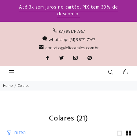
Até 3x sem juros no cartão, PIX tem 30% de
desconto.
(51) 98171-7967
whatsapp: (51) 98171-7967
contato@lelicorrales.com.br
Home
Colares
Colares
(21)
FILTRO