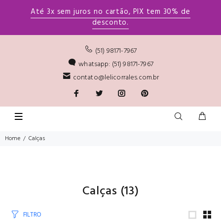
Até 3x sem juros no cartão, PIX tem 30% de
desconto.
(51) 98171-7967
whatsapp: (51) 98171-7967
contato@lelicorrales.com.br
Home
Calças
Calças
(13)
FILTRO