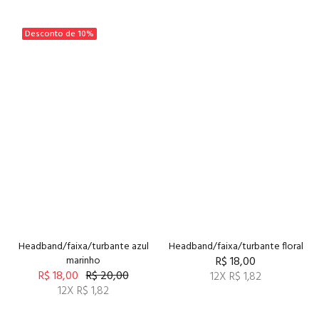
Desconto de
10%
Headband/faixa/turbante azul
Headband/faixa/turbante floral
marinho
R$ 18,00
R$ 18,00
R$ 20,00
12X R$ 1,82
12X R$ 1,82