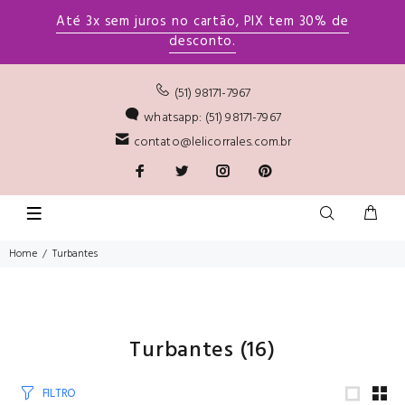
Até 3x sem juros no cartão, PIX tem 30% de
desconto.
(51) 98171-7967
whatsapp: (51) 98171-7967
contato@lelicorrales.com.br
Home
Turbantes
Turbantes
(16)
FILTRO