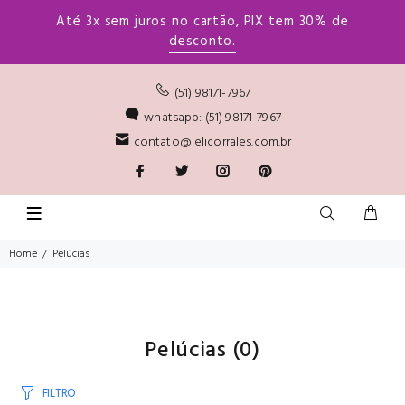
Até 3x sem juros no cartão, PIX tem 30% de
desconto.
(51) 98171-7967
whatsapp: (51) 98171-7967
contato@lelicorrales.com.br
Home
Pelúcias
Pelúcias
(0)
FILTRO