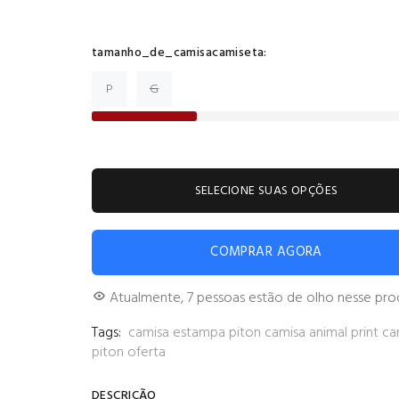
tamanho_de_camisacamiseta:
P
G
SELECIONE SUAS OPÇÕES
COMPRAR AGORA
Atualmente,
7
pessoas estão de olho nesse pr
Tags:
camisa
estampa piton
camisa animal print
ca
piton
oferta
DESCRIÇÃO