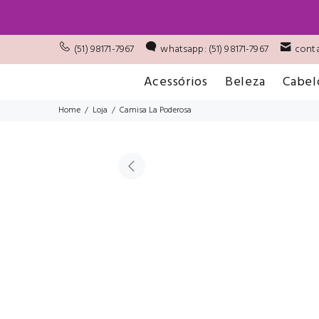
(51) 98171-7967
whatsapp: (51) 98171-7967
conta
Acessórios
Beleza
Cabel
Home
Loja
Camisa La Poderosa