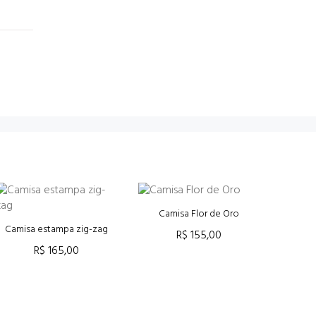
Camisa Flor de Oro
Ca
Camisa estampa zig-zag
R$ 155,00
R$ 165,00
ADICIONAR AO CARRINHO
ADICI
ADICIONAR AO CARRINHO