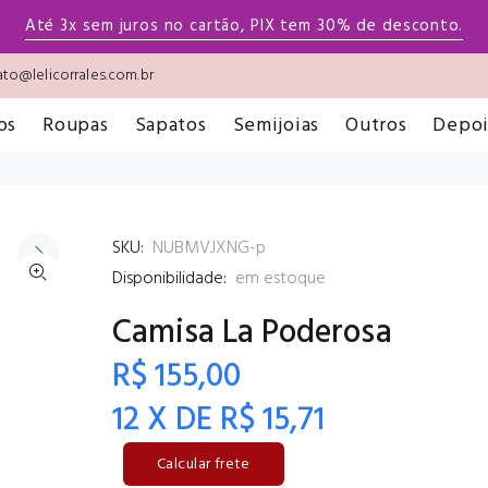
Até 3x sem juros no cartão, PIX tem 30% de desconto.
to@lelicorrales.com.br
os
Roupas
Sapatos
Semijoias
Outros
Depo
SKU:
NUBMVJXNG-p
Disponibilidade:
em estoque
Camisa La Poderosa
R$ 155,00
12 X DE R$ 15,71
Calcular frete