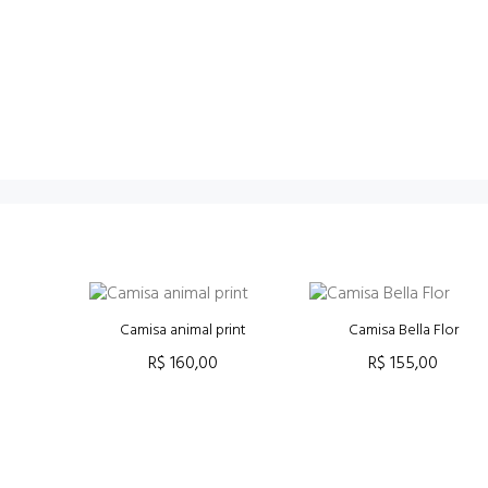
rde
Camisa animal print
Camisa Bella Flor
R$ 160,00
R$ 155,00
RRINHO
ADICIONAR AO CARRINHO
ADICIONAR AO CARRINHO