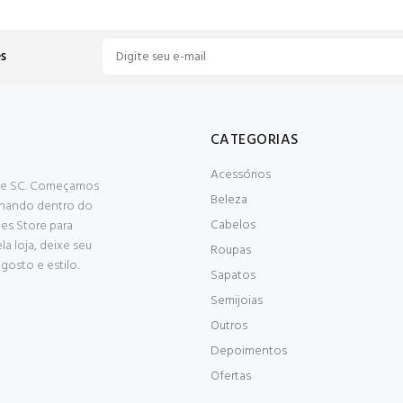
s
CATEGORIAS
Acessórios
RS e SC. Começamos
Beleza
alhando dentro do
Cabelos
es Store para
a loja, deixe seu
Roupas
osto e estilo.
Sapatos
Semijoias
Outros
Depoimentos
Ofertas